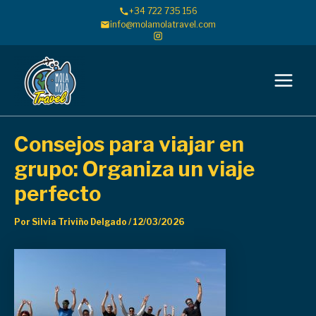
Ir
+34 722 735 156
al
info@molamolatravel.com
contenido
Main
Menu
Consejos para viajar en
grupo: Organiza un viaje
perfecto
Por
Silvia Triviño Delgado
/
12/03/2026